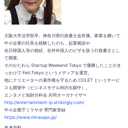
⼤阪⼤学法学部卒。神奈川県⾏政書⼠会所属。家業を継いで
中⼩企業の社⻑を経験したのち、起業相談や
在⽇韓国⼈等の相続、在外外国⼈のビザを扱う⾏政書⼠とし
て開業。
そのかたわら Startup Weekend Tokyo で優勝したことがき
っかけで Feti.Tokyo というメディアを運営。
他にクリエーターの著作権を守るため COLET というサービ
スも開発中（ビジネスモデル特許出願中）。
エンタメと知財分科会 共同オーガナイザー
http://entertainment-ip.strikingly.com/
中⼩企業庁ミラサポ 専⾨家登録
https://www.mirasapo.jp/
参考資料