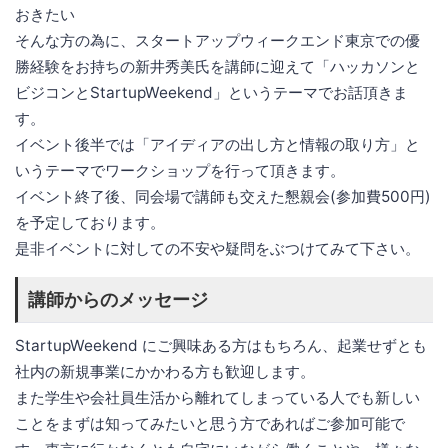
おきたい
そんな方の為に、スタートアップウィークエンド東京での優
勝経験をお持ちの新井秀美氏を講師に迎えて「ハッカソンと
ビジコンとStartupWeekend」というテーマでお話頂きま
す。
イベント後半では「アイディアの出し⽅と情報の取り⽅」と
いうテーマでワークショップを行って頂きます。
イベント終了後、同会場で講師も交えた懇親会(参加費500円)
を予定しております。
是非イベントに対しての不安や疑問をぶつけてみて下さい。
講師からのメッセージ
StartupWeekend にご興味ある⽅はもちろん、起業せずとも
社内の新規事業にかかわる⽅も歓迎します。
また学⽣や会社員⽣活から離れてしまっている⼈でも新しい
ことをまずは知ってみたいと思う⽅であればご参加可能で